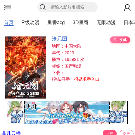
首页
R级动漫
里番acg
3D里番
无限动漫
日本
沧元图
♡ 收藏
地区：中国大陆
年代：2023
播放：195991 次
标签：国产动漫
下载：
报错/寻番：
报错求番入口
非凡云播
正序
倒序