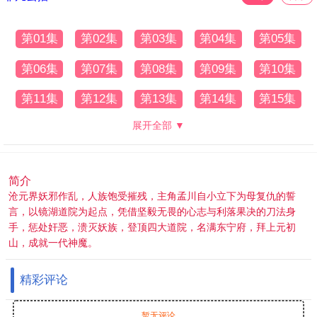
第01集
第02集
第03集
第04集
第05集
第06集
第07集
第08集
第09集
第10集
第11集
第12集
第13集
第14集
第15集
展开全部 ▼
简介
沧元界妖邪作乱，人族饱受摧残，主角孟川自小立下为母复仇的誓
言，以镜湖道院为起点，凭借坚毅无畏的心志与利落果决的刀法身
手，惩处奸恶，溃灭妖族，登顶四大道院，名满东宁府，拜上元初
山，成就一代神魔。
精彩评论
暂无评论