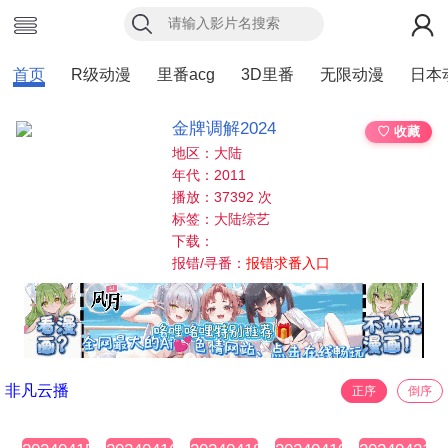
首页
R级动漫
里番acg
3D里番
无限动漫
日本
金牌调解2024
♡ 收藏
地区：大陆
年代：2011
播放：37392 次
标签：大陆综艺
下载：
报错/寻番：
报错求番入口
非凡云播
正序
倒序