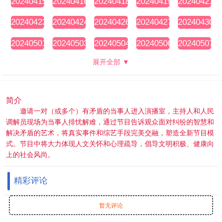
20240415
20240416
20240418
20240419
20240421
期
期
期
期
期
20240423
20240424
20240426
20240427
20240430
期
期
期
期
期
20240501
20240503
20240504
20240506
20240507
期
期
期
期
期
展开全部 ▼
简介
邀请一对（或多个）有矛盾的当事人进入演播室，主持人和人民
调解员现场为当事人排忧解难，通过节目告诉观众面对纠纷的智慧和
解决矛盾的艺术，将真实事件和综艺手段完美交融，塑造全新节目模
式。节目中将大力体现人文关怀和心理疏导，倡导文明积极、健康向
上的社会风尚。
精彩评论
暂无评论