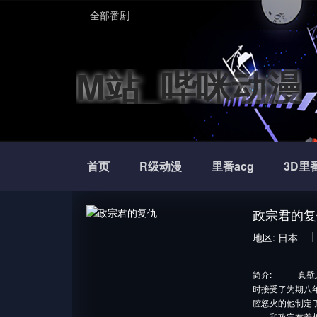
全部番剧
M站_哔咪动漫
首页
R级动漫
里番acg
3D里
政宗君的复
地区:
日本
简介:
真壁政宗
时接受了为期八
腔怒火的他制定
和政宗有着相似