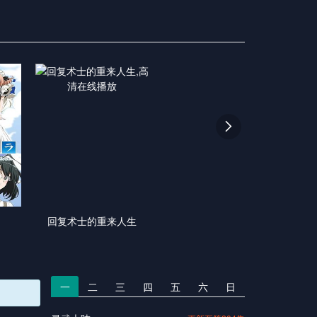

回复术士的重来人生
一
二
三
四
五
六
日