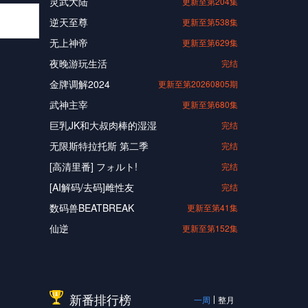
灵武大陆
更新至第204集
逆天至尊
更新至第538集
无上神帝
更新至第629集
夜晚游玩生活
完结
金牌调解2024
更新至第20260805期
武神主宰
更新至第680集
巨乳JK和大叔肉棒的湿湿
完结
无限斯特拉托斯 第二季
完结
[高清里番] フォルト!
完结
[AI解码/去码]雌性友
完结
数码兽BEATBREAK
更新至第41集
仙逆
更新至第152集
新番排行榜
一周
整月