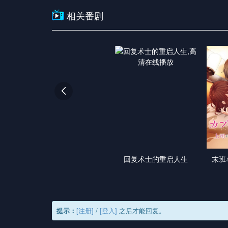
相关番剧

回复术士的重启人生
末班
提示：
[注册]
/
[登入]
之后才能回复。