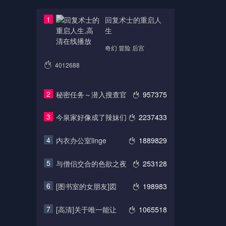
1
回复术士的重启人
生
奇幻 冒险 后宫
4012688
2
秘密任务～潜入搜查官
957375
3
今泉家好像成了辣妹们
2237433
4
内衣办公室linge
1889829
5
与僧侣交合的色欲之夜
253128
6
[图书室的女朋友]図
198983
7
[高清]关于唯一能让
1065518