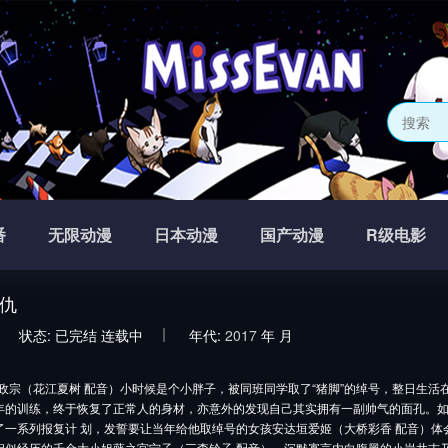
番
无限动漫
日本动漫
国产动漫
R级电影
仇
状态:
已完结
连载中
年代:
2017
年
月
（花江夏树 配音）小时候是个小胖子，被同班同学取了“猪脚”的绰号，整日生活
年的训练，终于恢复了正常人的身材，亦意外的发现自己其实拥有一副帅气的面孔。
了一系列报复计 划，发誓要让当年给他取绰号的女孩安达垣爱姬（大桥彩香 配音）体
经历的千金大小姐藤之宫宁子（三森铃子 配音）、沉默寡言内向腹黑的小岩井吉乃