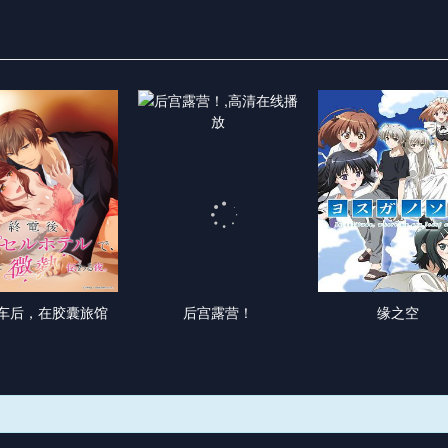
车后，在胶囊旅馆
后宫露营！
缘之空