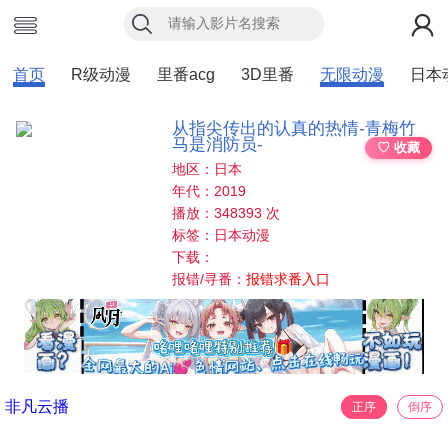
首页
R级动漫
里番acg
3D里番
无限动漫
日本
从指尖传出的认真的热情-青梅竹
马是消防员-
♡ 收藏
地区：日本
年代：2019
播放：348393 次
标签：日本动漫
下载：
报错/寻番：
报错求番入口
非凡云播
正序
倒序