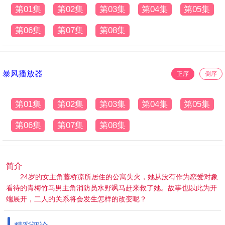
第01集
第02集
第03集
第04集
第05集
第06集
第07集
第08集
暴风播放器
正序
倒序
第01集
第02集
第03集
第04集
第05集
第06集
第07集
第08集
简介
24岁的女主角藤桥凉所居住的公寓失火，她从没有作为恋爱对象
看待的青梅竹马男主角消防员水野飒马赶来救了她。故事也以此为开
端展开，二人的关系将会发生怎样的改变呢？