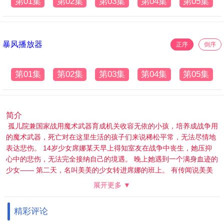
第01集
第02集
第03集
第04集
第05集
暴风播放器
正序
倒序
第01集
第02集
第03集
第04集
第05集
简介
孤儿院兼国家战用魔术武器育成机关收容无依的小孩，培养成战争用
的魔术武器，死亡对在这里生活的孩子们来说稀松平常，无法尽情地
表达悲伤。 14岁少女席娜某天早上得知室友在战争中丧生，她压抑
心中的悲伤，无法完全接纳自己的境遇。 晚上她遇到一个满身血迹的
少女—— 第二天，名叫美美的少女转进席娜的班上。 有传闻说美美
是学校的秘密武器，两人的邂逅，令席娜的心慢慢产生变化。
展开更多 ▼
精彩评论