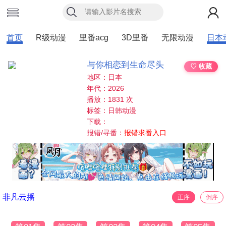
首页
R级动漫
里番acg
3D里番
无限动漫
日本
与你相恋到生命尽头
♡ 收藏
地区：日本
年代：2026
播放：1831 次
标签：日韩动漫
下载：
报错/寻番：
报错求番入口
非凡云播
正序
倒序