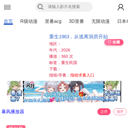
首页
R级动漫
里番acg
3D里番
无限动漫
日本
重生1963，从逃离洞房开始
♡ 收藏
地区：
年代：2026
播放：360 次
标签：重生民国
下载：
报错/寻番：
报错求番入口
暴风播放器
正序
倒序