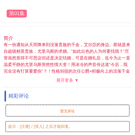
第01集
简介
有一份通知从天而降来到没落贵族的千金，艾尔莎的身边。那就是来
自超级精英贵族，尤里乌斯的求婚。“如此出色的人为何要找我？”尽
管虽然觉得不可思议但还是决定结婚，可是在婚礼后，迄今为止一直
温柔平静的尤里乌斯突然性情大变！用冰冷的声音传达道“今后，我
完全没有打算要爱你”？！性格别扭的次任公爵×积极向上的没落千金
的令人焦急的心动恋爱故事
展开更多 ▼
精彩评论
暂无评论
提示：
[注册]
/
[登入]
之后才能回复。