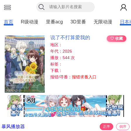
首页
R级动漫
里番acg
3D里番
无限动漫
日本
说了不打算爱我的
♡ 收藏
地区：
年代：2026
播放：544 次
标签：
下载：
报错/寻番：
报错求番入口
暴风播放器
正序
倒序