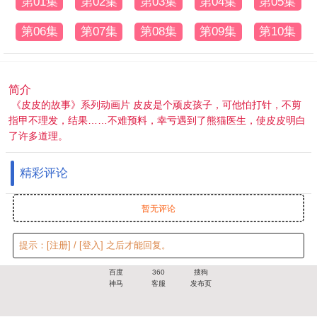
第01集
第02集
第03集
第04集
第05集
第06集
第07集
第08集
第09集
第10集
简介
《皮皮的故事》系列动画片 皮皮是个顽皮孩子，可他怕打针，不剪
指甲不理发，结果……不难预料，幸亏遇到了熊猫医生，使皮皮明白
了许多道理。
精彩评论
暂无评论
提示：
[注册]
/
[登入]
之后才能回复。
百度
360
搜狗
神马
客服
发布页