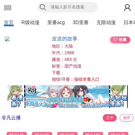
首页
R级动漫
里番acg
3D里番
无限动漫
日本
皮皮的故事
♡ 收藏
地区：大陆
年代：1988
播放：483 次
标签：国产动漫
下载：
报错/寻番：
报错求番入口
非凡云播
正序
倒序