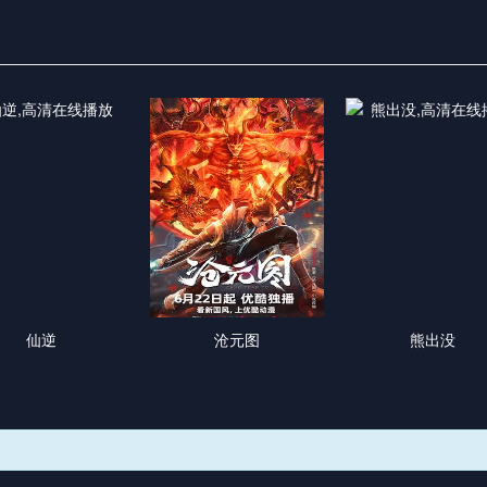
仙逆
沧元图
熊出没