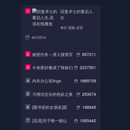
1
回复术士的重启人
生
奇幻 冒险 后宫
4012514
2
秘密任务～潜入搜查官
957211
3
今泉家好像成了辣妹们
2237301
4
内衣办公室linge
1889709
5
与僧侣交合的色欲之夜
253074
6
[图书室的女朋友]図
198945
7
[高清]关于唯一能让
1065442