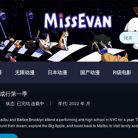
番
无限动漫
日本动漫
国产动漫
R级电影
成行第一季
状态:
已完结
连载中
年代:
2022
年
月
libu and Barbie Brooklyn attend a performing arts high school in NYC for a year. T
fund their dream, explore the Big Apple, and travel back to Malibu to visit family and