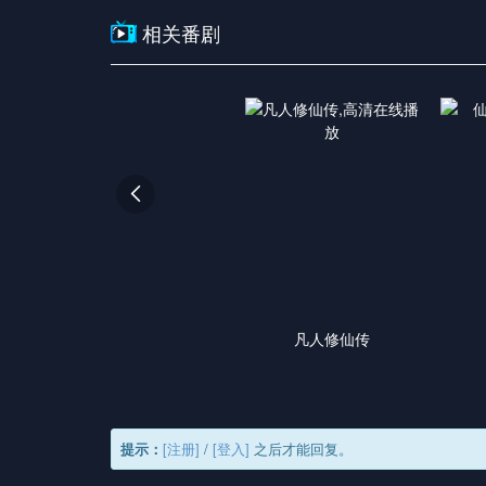
相关番剧

凡人修仙传
提示：
[注册]
/
[登入]
之后才能回复。