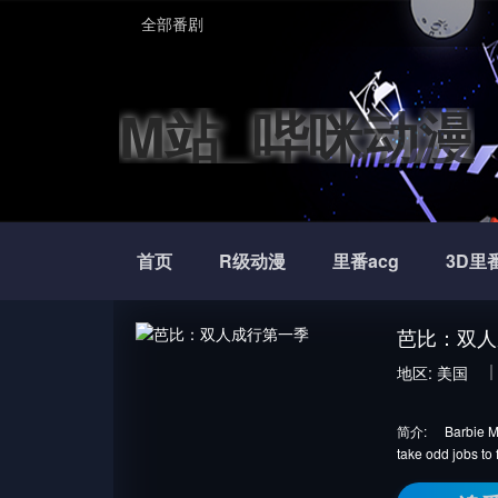
全部番剧
M站_哔咪动漫
首页
R级动漫
里番acg
3D里
芭比：双人
地区:
美国
简介:
Barbie Ma
take odd jobs to 