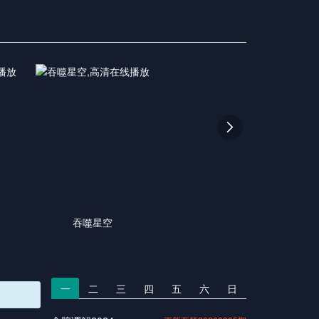

吞噬星空
一
二
三
四
五
六
日