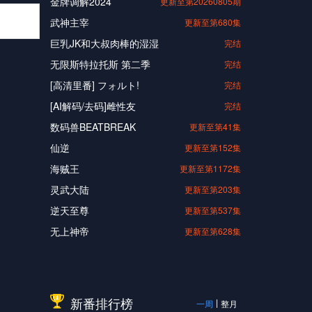
金牌调解2024
更新至第20260805期
武神主宰
更新至第680集
巨乳JK和大叔肉棒的湿湿
完结
无限斯特拉托斯 第二季
完结
[高清里番] フォルト!
完结
[AI解码/去码]雌性友
完结
数码兽BEATBREAK
更新至第41集
仙逆
更新至第152集
海贼王
更新至第1172集
灵武大陆
更新至第203集
逆天至尊
更新至第537集
无上神帝
更新至第628集
新番排行榜
一周
整月