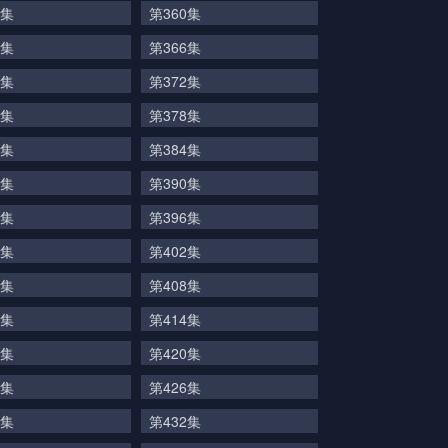
9集
第360集
5集
第366集
1集
第372集
7集
第378集
3集
第384集
9集
第390集
5集
第396集
1集
第402集
7集
第408集
3集
第414集
9集
第420集
5集
第426集
1集
第432集