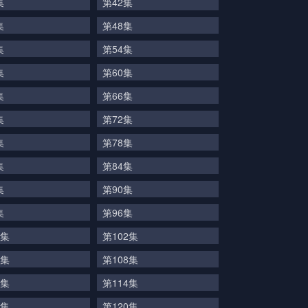
集
第42集
集
第48集
集
第54集
集
第60集
集
第66集
集
第72集
集
第78集
集
第84集
集
第90集
集
第96集
1集
第102集
7集
第108集
3集
第114集
9集
第120集