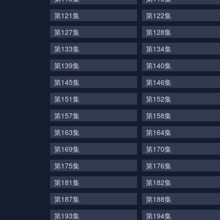
第121集
第122集
第127集
第128集
第133集
第134集
第139集
第140集
第145集
第146集
第151集
第152集
第157集
第158集
第163集
第164集
第169集
第170集
第175集
第176集
第181集
第182集
第187集
第188集
第193集
第194集