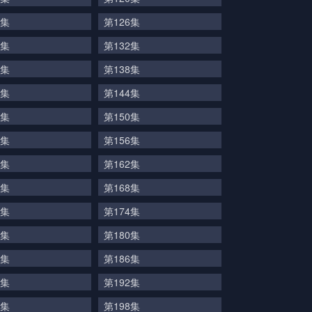
5集
第126集
1集
第132集
7集
第138集
3集
第144集
9集
第150集
5集
第156集
1集
第162集
7集
第168集
3集
第174集
9集
第180集
5集
第186集
1集
第192集
7集
第198集