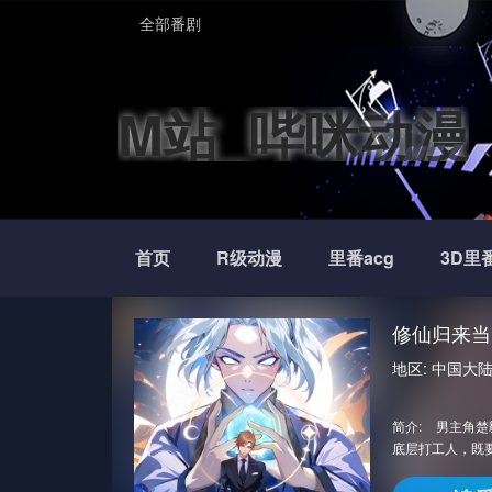
全部番剧
M站_哔咪动漫
首页
R级动漫
里番acg
3D里
修仙归来当
地区:
中国大
简介:
男主角楚
底层打工人，既