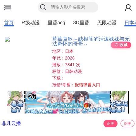
首页
R级动漫
里番acg
3D里番
无限动漫
日本
草莓哀歌～缺根筋的活泼妹妹与无
法释怀的哥哥～
♡ 收藏
地区：日本
年代：2026
播放：7841 次
标签：日韩动漫
下载：
报错/寻番：
报错求番入口
非凡云播
正序
倒序