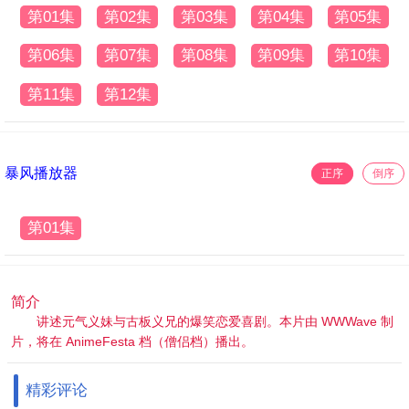
第01集
第02集
第03集
第04集
第05集
第06集
第07集
第08集
第09集
第10集
第11集
第12集
暴风播放器
正序
倒序
第01集
简介
讲述元气义妹与古板义兄的爆笑恋爱喜剧。本片由 WWWave 制
片，将在 AnimeFesta 档（僧侣档）播出。
精彩评论