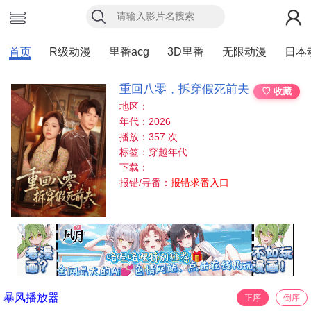
首页
R级动漫
里番acg
3D里番
无限动漫
日本
重回八零，拆穿假死前夫
♡ 收藏
地区：
年代：2026
播放：357 次
标签：穿越年代
下载：
报错/寻番：
报错求番入口
暴风播放器
正序
倒序