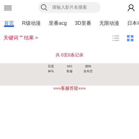
首页
R级动漫
里番acg
3D里番
无限动漫
日本
关键词 ”“ 结果 >
共
0
页
0
条记录
百度
360
搜狗
神马
客服
发布页
===客服答疑===